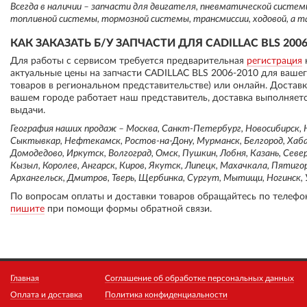
Всегда в наличии – запчасти для двигателя, пневматической систе
топливной системы, тормозной системы, трансмиссии, ходовой, а т
КАК ЗАКАЗАТЬ Б/У ЗАПЧАСТИ ДЛЯ CADILLAC BLS 2006
Для работы с сервисом требуется предварительная
регистрация
актуальные цены на запчасти CADILLAC BLS 2006-2010 для ваше
товаров в региональном представительстве) или онлайн. Достав
вашем городе работает наш представитель, доставка выполняетс
выдачи.
География наших продаж – Москва, Санкт-Петербург, Новосибирск, Н
Сыктывкар, Нефтекамск, Ростов-на-Дону, Мурманск, Белгород, Хабар
Домодедово, Иркутск, Волгоград, Омск, Пушкин, Лобня, Казань, Север
Кызыл, Королев, Ангарск, Киров, Якутск, Липецк, Махачкала, Пятиго
Архангельск, Дмитров, Тверь, Щербинка, Сургут, Мытищи, Ногинск, У
По вопросам оплаты и доставки товаров обращайтесь по телефо
пишите
при помощи формы обратной связи.
Главная
Соглашение об обработке персональных данных
Оплата и доставка
Политика конфиденциальности