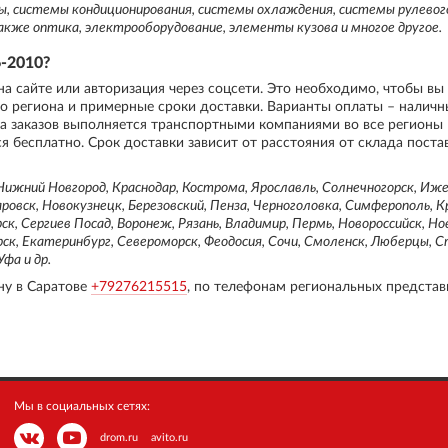
мы, системы кондиционирования, системы охлаждения, системы рулевог
акже оптика, электрооборудование, элементы кузова и многое другое.
-2010?
на сайте или авторизация через соцсети. Это необходимо, чтобы вы
го региона и примерные сроки доставки. Варианты оплаты – налич
ка заказов выполняется транспортными компаниями во все регионы 
я бесплатно. Срок доставки зависит от расстояния от склада поста
ижний Новгород, Краснодар, Кострома, Ярославль, Солнечногорск, Ижев
овск, Новокузнецк, Березовский, Пенза, Черноголовка, Симферополь, К
ск, Сергиев Посад, Воронеж, Рязань, Владимир, Пермь, Новороссийск, Но
рск, Екатеринбург, Североморск, Феодосия, Сочи, Смоленск, Люберцы, 
фа и др.
ну в Саратове
+79276215515
, по телефонам региональных представ
Мы в социальных сетях:
drom.ru
avito.ru