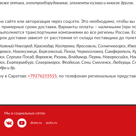
акже оптика, электрооборудование, элементы кузова и многое другое.
на сайте или авторизация через соцсети. Это необходимо, чтобы вы
 и примерные сроки доставки. Варианты оплаты – наличными (при п
 выполняется транспортными компаниями во все регионы России. Е
рок доставки зависит от расстояния от склада поставщика до пунк
ижний Новгород, Краснодар, Кострома, Ярославль, Солнечногорск, Ижев
овск, Новокузнецк, Березовский, Пенза, Черноголовка, Симферополь, К
ск, Сергиев Посад, Воронеж, Рязань, Владимир, Пермь, Новороссийск, Но
рск, Екатеринбург, Североморск, Феодосия, Сочи, Смоленск, Люберцы, 
фа и др.
ну в Саратове
+79276215515
, по телефонам региональных представ
Мы в социальных сетях:
drom.ru
avito.ru