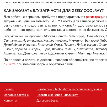
топливной системы, тормозной системы, трансмиссии, ходовой, а т
КАК ЗАКАЗАТЬ Б/У ЗАПЧАСТИ ДЛЯ GEELY COOLRAY?
Для работы с сервисом требуется предварительная
регистрация
актуальные цены на запчасти GEELY Coolray для вашего региона
региональном представительстве) или онлайн. Доставка заказов
работает наш представитель, доставка выполняется бесплатно. С
География наших продаж – Москва, Санкт-Петербург, Новосибирск, Н
Сыктывкар, Нефтекамск, Ростов-на-Дону, Мурманск, Белгород, Хабар
Домодедово, Иркутск, Волгоград, Омск, Пушкин, Лобня, Казань, Север
Кызыл, Королев, Ангарск, Киров, Якутск, Липецк, Махачкала, Пятиго
Архангельск, Дмитров, Тверь, Щербинка, Сургут, Мытищи, Ногинск, У
По вопросам оплаты и доставки товаров обращайтесь по телефо
пишите
при помощи формы обратной связи.
Главная
Соглашение об обработке персональных данных
Оплата и доставка
Политика конфиденциальности
Контакты
Договор-оферта