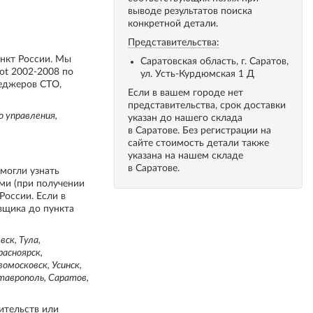
выводе результатов поиска
конкретной детали.
Представительства:
ункт России. Мы
Саратовская область, г. Саратов,
ot 2002-2008 по
ул. Усть-Курдюмская 1 Д
неджеров СТО,
Если в вашем городе нет
представительства, срок доставки
о управления,
указан до нашего склада
в Саратове. Без регистрации на
сайте стоимость детали также
указана на нашем складе
в Саратове.
 могли узнать
ми (при получении
России. Если в
вщика до пункта
ск, Тула,
расноярск,
вомосковск, Усинск,
Ставрополь, Саратов,
ительств или