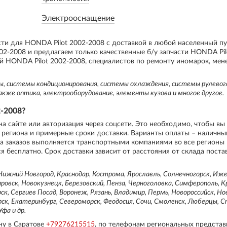
Электрооснащение
сти для HONDA Pilot 2002-2008 с доставкой в любой населенный п
2-2008 и предлагаем только качественные б/у запчасти HONDA Pil
й HONDA Pilot 2002-2008, специалистов по ремонту иномарок, ме
мы, системы кондиционирования, системы охлаждения, системы рулевог
акже оптика, электрооборудование, элементы кузова и многое другое.
-2008?
на сайте или авторизация через соцсети. Это необходимо, чтобы вы
 региона и примерные сроки доставки. Варианты оплаты – наличны
ка заказов выполняется транспортными компаниями во все регионы 
я бесплатно. Срок доставки зависит от расстояния от склада поста
ижний Новгород, Краснодар, Кострома, Ярославль, Солнечногорск, Ижев
овск, Новокузнецк, Березовский, Пенза, Черноголовка, Симферополь, К
ск, Сергиев Посад, Воронеж, Рязань, Владимир, Пермь, Новороссийск, Но
рск, Екатеринбург, Североморск, Феодосия, Сочи, Смоленск, Люберцы, 
фа и др.
ну в Саратове
+79276215515
, по телефонам региональных представ