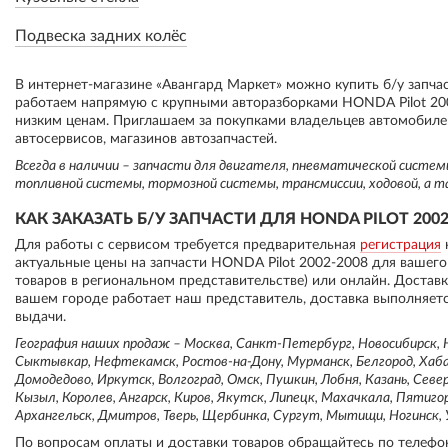
Подвеска задних колёс
В интернет-магазине «Авангард Маркет» можно купить б/у запча
работаем напрямую с крупными авторазборками HONDA Pilot 200
низким ценам. Приглашаем за покупками владельцев автомобиле
автосервисов, магазинов автозапчастей.
Всегда в наличии – запчасти для двигателя, пневматической систе
топливной системы, тормозной системы, трансмиссии, ходовой, а т
КАК ЗАКАЗАТЬ Б/У ЗАПЧАСТИ ДЛЯ HONDA PILOT 2002
Для работы с сервисом требуется предварительная
регистрация
актуальные цены на запчасти HONDA Pilot 2002-2008 для вашего
товаров в региональном представительстве) или онлайн. Достав
вашем городе работает наш представитель, доставка выполняетс
выдачи.
География наших продаж – Москва, Санкт-Петербург, Новосибирск, Н
Сыктывкар, Нефтекамск, Ростов-на-Дону, Мурманск, Белгород, Хабар
Домодедово, Иркутск, Волгоград, Омск, Пушкин, Лобня, Казань, Север
Кызыл, Королев, Ангарск, Киров, Якутск, Липецк, Махачкала, Пятиго
Архангельск, Дмитров, Тверь, Щербинка, Сургут, Мытищи, Ногинск, У
По вопросам оплаты и доставки товаров обращайтесь по телефо