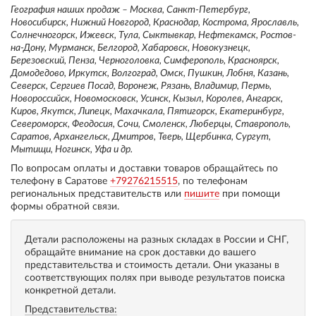
География наших продаж – Москва, Санкт-Петербург,
Новосибирск, Нижний Новгород, Краснодар, Кострома, Ярославль,
Солнечногорск, Ижевск, Тула, Сыктывкар, Нефтекамск, Ростов-
на-Дону, Мурманск, Белгород, Хабаровск, Новокузнецк,
Березовский, Пенза, Черноголовка, Симферополь, Красноярск,
Домодедово, Иркутск, Волгоград, Омск, Пушкин, Лобня, Казань,
Северск, Сергиев Посад, Воронеж, Рязань, Владимир, Пермь,
Новороссийск, Новомосковск, Усинск, Кызыл, Королев, Ангарск,
Киров, Якутск, Липецк, Махачкала, Пятигорск, Екатеринбург,
Североморск, Феодосия, Сочи, Смоленск, Люберцы, Ставрополь,
Саратов, Архангельск, Дмитров, Тверь, Щербинка, Сургут,
Мытищи, Ногинск, Уфа и др.
По вопросам оплаты и доставки товаров обращайтесь по
телефону в Саратове
+79276215515
, по телефонам
региональных представительств или
пишите
при помощи
формы обратной связи.
Детали расположены на разных складах в России и СНГ,
обращайте внимание на срок доставки до вашего
представительства и стоимость детали. Они указаны в
соответствующих полях при выводе результатов поиска
конкретной детали.
Представительства: