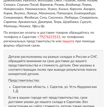
Домодедово, Иркутск, Волгоград, Омск, Пушкин, Лобня, Казань,
Северск, Сергиев Посад, Воронеж, Рязань, Владимир, Пермь,
Новороссийск, Новомосковск, Усинск, Кызыл, Королев, Ангарск,
Киров, Якутск, Липецк, Махачкала, Пятигорск, Екатеринбург,
Североморск, Феодосия, Сочи, Смоленск, Люберцы, Ставрополь,
Саратов, Архангельск, Дмитров, Тверь, Щербинка, Сургут,
Мытищи, Ногинск, Уфа и др.
По вопросам оплаты и доставки товаров обращайтесь по
телефону в Саратове
+79276215515
, по телефонам
региональных представительств или
пишите
при помощи
формы обратной связи.
Детали расположены на разных складах в России и СНГ,
обращайте внимание на срок доставки до вашего
представительства и стоимость детали. Они указаны в
соответствующих полях при выводе результатов поиска
конкретной детали.
Представительства:
Саратовская область, г. Саратов, ул. Усть-Курдюмская
1 Д
Если в вашем городе нет представительства, срок
доставки указан до нашего склада в Саратове. Без
регистрации на сайте стоимость детали также указана