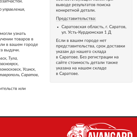
озапчастей.
выводе результатов поиска
о управления,
конкретной детали.
Представительства:
Саратовская область, г. Саратов,
ул. Усть-Курдюмская 1 Д
 могли узнать
учении товаров в
Если в вашем городе нет
сли в вашем городе
представительства, срок доставки
та выдачи.
указан до нашего склада
в Саратове. Без регистрации на
ск, Тула,
сайте стоимость детали также
расноярск,
указана на нашем складе
вомосковск, Усинск,
в Саратове.
Ставрополь, Саратов,
ительств или