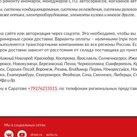
 ремонту иномарок, менеджеров СТО, автосервисов, магазинов авт
мы, системы кондиционирования, системы охлаждения, системы рулевог
акже оптика, электрооборудование, элементы кузова и многое другое.
на сайте или авторизация через соцсети. Это необходимо, чтобы вы
примерные сроки доставки. Варианты оплаты – наличными (при пол
 выполняется транспортными компаниями во все регионы России. Е
рок доставки зависит от расстояния от склада поставщика до пунк
ижний Новгород, Краснодар, Кострома, Ярославль, Солнечногорск, Ижев
овск, Новокузнецк, Березовский, Пенза, Черноголовка, Симферополь, К
ск, Сергиев Посад, Воронеж, Рязань, Владимир, Пермь, Новороссийск, Но
рск, Екатеринбург, Североморск, Феодосия, Сочи, Смоленск, Люберцы, 
фа и др.
ну в Саратове
+79276215515
, по телефонам региональных представ
Мы в социальных сетях:
drom.ru
avito.ru