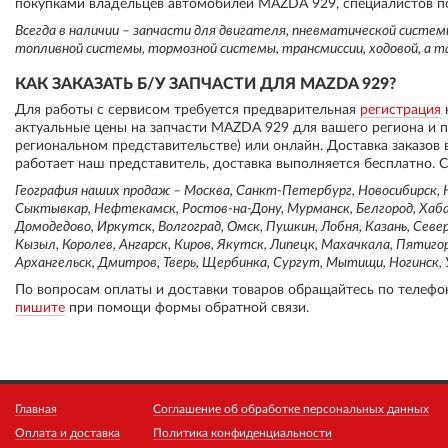
покупками владельцев автомобилей MAZDA 929, специалистов по
Всегда в наличии – запчасти для двигателя, пневматической систе
топливной системы, тормозной системы, трансмиссии, ходовой, а т
КАК ЗАКАЗАТЬ Б/У ЗАПЧАСТИ ДЛЯ MAZDA 929?
Для работы с сервисом требуется предварительная
регистрация
актуальные цены на запчасти MAZDA 929 для вашего региона и 
региональном представительстве) или онлайн. Доставка заказов
работает наш представитель, доставка выполняется бесплатно. С
География наших продаж – Москва, Санкт-Петербург, Новосибирск, Н
Сыктывкар, Нефтекамск, Ростов-на-Дону, Мурманск, Белгород, Хабар
Домодедово, Иркутск, Волгоград, Омск, Пушкин, Лобня, Казань, Север
Кызыл, Королев, Ангарск, Киров, Якутск, Липецк, Махачкала, Пятиго
Архангельск, Дмитров, Тверь, Щербинка, Сургут, Мытищи, Ногинск, У
По вопросам оплаты и доставки товаров обращайтесь по телефо
пишите
при помощи формы обратной связи.
Главная
Соглашение об обработке персональных данных
Оплата и доставка
Политика конфиденциальности