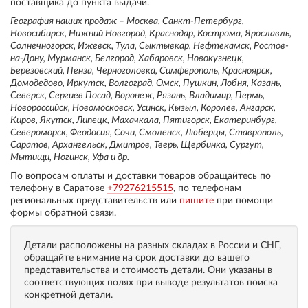
поставщика до пункта выдачи.
География наших продаж – Москва, Санкт-Петербург,
Новосибирск, Нижний Новгород, Краснодар, Кострома, Ярославль,
Солнечногорск, Ижевск, Тула, Сыктывкар, Нефтекамск, Ростов-
на-Дону, Мурманск, Белгород, Хабаровск, Новокузнецк,
Березовский, Пенза, Черноголовка, Симферополь, Красноярск,
Домодедово, Иркутск, Волгоград, Омск, Пушкин, Лобня, Казань,
Северск, Сергиев Посад, Воронеж, Рязань, Владимир, Пермь,
Новороссийск, Новомосковск, Усинск, Кызыл, Королев, Ангарск,
Киров, Якутск, Липецк, Махачкала, Пятигорск, Екатеринбург,
Североморск, Феодосия, Сочи, Смоленск, Люберцы, Ставрополь,
Саратов, Архангельск, Дмитров, Тверь, Щербинка, Сургут,
Мытищи, Ногинск, Уфа и др.
По вопросам оплаты и доставки товаров обращайтесь по
телефону в Саратове
+79276215515
, по телефонам
региональных представительств или
пишите
при помощи
формы обратной связи.
Детали расположены на разных складах в России и СНГ,
обращайте внимание на срок доставки до вашего
представительства и стоимость детали. Они указаны в
соответствующих полях при выводе результатов поиска
конкретной детали.