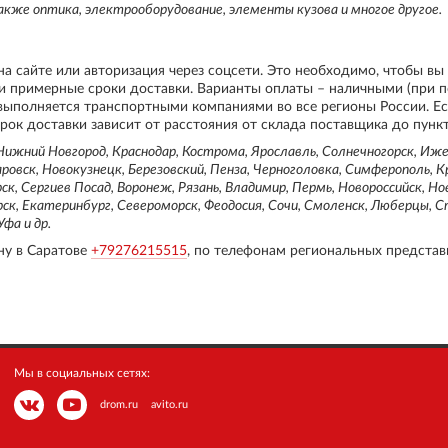
акже оптика, электрооборудование, элементы кузова и многое другое.
на сайте или авторизация через соцсети. Это необходимо, чтобы вы
 и примерные сроки доставки. Варианты оплаты – наличными (при п
 выполняется транспортными компаниями во все регионы России. Е
рок доставки зависит от расстояния от склада поставщика до пунк
ижний Новгород, Краснодар, Кострома, Ярославль, Солнечногорск, Ижев
овск, Новокузнецк, Березовский, Пенза, Черноголовка, Симферополь, К
ск, Сергиев Посад, Воронеж, Рязань, Владимир, Пермь, Новороссийск, Но
рск, Екатеринбург, Североморск, Феодосия, Сочи, Смоленск, Люберцы, 
фа и др.
ну в Саратове
+79276215515
, по телефонам региональных представ
Мы в социальных сетях:
drom.ru
avito.ru