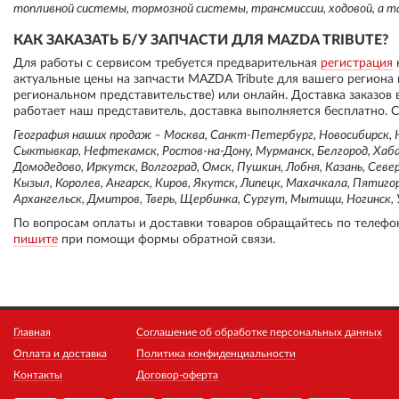
топливной системы, тормозной системы, трансмиссии, ходовой, а т
КАК ЗАКАЗАТЬ Б/У ЗАПЧАСТИ ДЛЯ MAZDA TRIBUTE?
Для работы с сервисом требуется предварительная
регистрация
актуальные цены на запчасти MAZDA Tribute для вашего региона
региональном представительстве) или онлайн. Доставка заказов
работает наш представитель, доставка выполняется бесплатно. С
География наших продаж – Москва, Санкт-Петербург, Новосибирск, Н
Сыктывкар, Нефтекамск, Ростов-на-Дону, Мурманск, Белгород, Хабар
Домодедово, Иркутск, Волгоград, Омск, Пушкин, Лобня, Казань, Север
Кызыл, Королев, Ангарск, Киров, Якутск, Липецк, Махачкала, Пятиго
Архангельск, Дмитров, Тверь, Щербинка, Сургут, Мытищи, Ногинск, У
По вопросам оплаты и доставки товаров обращайтесь по телефо
пишите
при помощи формы обратной связи.
Главная
Соглашение об обработке персональных данных
Оплата и доставка
Политика конфиденциальности
Контакты
Договор-оферта