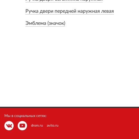
Ручка двери передней наружная левая
Эмблема (значок)
Мы в социальных сетях:
drom.ru
avito.ru