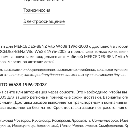
Трансмиссия
Электрооснащение
асти для MERCEDES-BENZ Vito W638 1996-2003 с доставкой в любо
CEDES-BENZ Vito W638 1996-2003 и предлагаем только качественн
шаем за покупками владельцев автомобилей MERCEDES-BENZ Vito 
ов, магазинов автозапчастей.
мы, системы кондиционирования, системы охлаждения, системы рулевог
акже оптика, электрооборудование, элементы кузова и многое другое.
TO W638 1996-2003?
на сайте или авторизация через соцсети. Это необходимо, чтобы вы
003 для вашего региона и примерные сроки доставки. Варианты о
 онлайн. Доставка заказов выполняется транспортными компаниями 
вка выполняется бесплатно. Срок доставки зависит от расстояния о
ижний Новгород, Краснодар, Кострома, Ярославль, Солнечногорск, Ижев
овск, Новокузнецк, Березовский, Пенза, Черноголовка, Симферополь, К