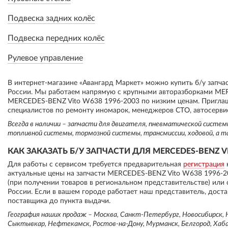
Подвеска задних колёс
Подвеска передних колёс
Рулевое управление
В интернет-магазине «Авангард Маркет» можно купить б/у запч
России. Мы работаем напрямую с крупными авторазборками MER
MERCEDES-BENZ Vito W638 1996-2003 по низким ценам. Пригла
специалистов по ремонту иномарок, менеджеров СТО, автосервис
Всегда в наличии – запчасти для двигателя, пневматической систе
топливной системы, тормозной системы, трансмиссии, ходовой, а т
КАК ЗАКАЗАТЬ Б/У ЗАПЧАСТИ ДЛЯ MERCEDES-BENZ VI
Для работы с сервисом требуется предварительная
регистрация
актуальные цены на запчасти MERCEDES-BENZ Vito W638 1996-2
(при получении товаров в региональном представительстве) или
России. Если в вашем городе работает наш представитель, доста
поставщика до пункта выдачи.
География наших продаж – Москва, Санкт-Петербург, Новосибирск, Н
Сыктывкар, Нефтекамск, Ростов-на-Дону, Мурманск, Белгород, Хабар