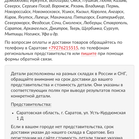
Домодедово, Иркутск, Волгоград, Омск, Пушкин, Лобня, Казань,
Северск, Сергиев Посад, Воронеж, Рязань, Владимир, Пермь,
Новороссийск, Новомосковск, Усинск, Кызыл, Королев, Ангарск,
Киров, Якутск, Липецк, Махачкала, Пятигорск, Екатеринбург,
Североморск, Феодосия, Сочи, Смоленск, Люберцы, Ставрополь,
Саратов, Архангельск, Дмитров, Тверь, Щербинка, Сургут,
Мытищи, Ногинск, Уфа и др.
По вопросам оплаты и доставки товаров обращайтесь по
телефону в Саратове
+79276215515
, по телефонам
региональных представительств или
пишите
при помощи
формы обратной связи.
Детали расположены на разных складах в России и СНГ,
обращайте внимание на срок доставки до вашего
представительства и стоимость детали. Они указаны в
соответствующих полях при выводе результатов поиска
конкретной детали.
Представительства:
Саратовская область, г. Саратов, ул. Усть-Курдюмская
1 Д
Если в вашем городе нет представительства, срок
доставки указан до нашего склада в Саратове. Без
регистрации на сайте стоимость детали также указана