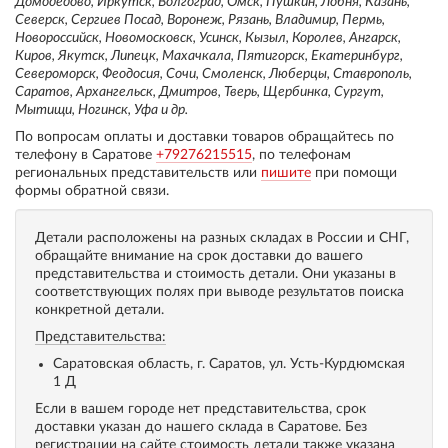
Домодедово, Иркутск, Волгоград, Омск, Пушкин, Лобня, Казань,
Северск, Сергиев Посад, Воронеж, Рязань, Владимир, Пермь,
Новороссийск, Новомосковск, Усинск, Кызыл, Королев, Ангарск,
Киров, Якутск, Липецк, Махачкала, Пятигорск, Екатеринбург,
Североморск, Феодосия, Сочи, Смоленск, Люберцы, Ставрополь,
Саратов, Архангельск, Дмитров, Тверь, Щербинка, Сургут,
Мытищи, Ногинск, Уфа и др.
По вопросам оплаты и доставки товаров обращайтесь по
телефону в Саратове
+79276215515
, по телефонам
региональных представительств или
пишите
при помощи
формы обратной связи.
Детали расположены на разных складах в России и СНГ,
обращайте внимание на срок доставки до вашего
представительства и стоимость детали. Они указаны в
соответствующих полях при выводе результатов поиска
конкретной детали.
Представительства:
Саратовская область, г. Саратов, ул. Усть-Курдюмская
1 Д
Если в вашем городе нет представительства, срок
доставки указан до нашего склада в Саратове. Без
регистрации на сайте стоимость детали также указана