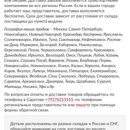
или онлайн. Доставка заказов выполняется транспортными
компаниями во все регионы России. Если в вашем городе
работает наш представитель, доставка выполняется
бесплатно. Срок доставки зависит от расстояния от склада
поставщика до пункта выдачи.
География наших продаж – Москва, Санкт-Петербург,
Новосибирск, Нижний Новгород, Краснодар, Кострома, Ярославль,
Солнечногорск, Ижевск, Тула, Сыктывкар, Нефтекамск, Ростов-
на-Дону, Мурманск, Белгород, Хабаровск, Новокузнецк,
Березовский, Пенза, Черноголовка, Симферополь, Красноярск,
Домодедово, Иркутск, Волгоград, Омск, Пушкин, Лобня, Казань,
Северск, Сергиев Посад, Воронеж, Рязань, Владимир, Пермь,
Новороссийск, Новомосковск, Усинск, Кызыл, Королев, Ангарск,
Киров, Якутск, Липецк, Махачкала, Пятигорск, Екатеринбург,
Североморск, Феодосия, Сочи, Смоленск, Люберцы, Ставрополь,
Саратов, Архангельск, Дмитров, Тверь, Щербинка, Сургут,
Мытищи, Ногинск, Уфа и др.
По вопросам оплаты и доставки товаров обращайтесь по
телефону в Саратове
+79276215515
, по телефонам
региональных представительств или
пишите
при помощи
формы обратной связи.
Детали расположены на разных складах в России и СНГ,
обращайте внимание на срок доставки до вашего