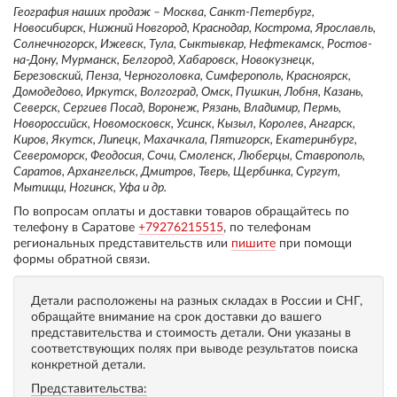
География наших продаж – Москва, Санкт-Петербург,
Новосибирск, Нижний Новгород, Краснодар, Кострома, Ярославль,
Солнечногорск, Ижевск, Тула, Сыктывкар, Нефтекамск, Ростов-
на-Дону, Мурманск, Белгород, Хабаровск, Новокузнецк,
Березовский, Пенза, Черноголовка, Симферополь, Красноярск,
Домодедово, Иркутск, Волгоград, Омск, Пушкин, Лобня, Казань,
Северск, Сергиев Посад, Воронеж, Рязань, Владимир, Пермь,
Новороссийск, Новомосковск, Усинск, Кызыл, Королев, Ангарск,
Киров, Якутск, Липецк, Махачкала, Пятигорск, Екатеринбург,
Североморск, Феодосия, Сочи, Смоленск, Люберцы, Ставрополь,
Саратов, Архангельск, Дмитров, Тверь, Щербинка, Сургут,
Мытищи, Ногинск, Уфа и др.
По вопросам оплаты и доставки товаров обращайтесь по
телефону в Саратове
+79276215515
, по телефонам
региональных представительств или
пишите
при помощи
формы обратной связи.
Детали расположены на разных складах в России и СНГ,
обращайте внимание на срок доставки до вашего
представительства и стоимость детали. Они указаны в
соответствующих полях при выводе результатов поиска
конкретной детали.
Представительства: