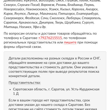
Домодедово, Иркутск, Волгоград, Омск, Пушкин, Лобня, Казань,
Северск, Сергиев Посад, Воронеж, Рязань, Владимир, Пермь,
Новороссийск, Новомосковск, Усинск, Кызыл, Королев, Ангарск,
Киров, Якутск, Липецк, Махачкала, Пятигорск, Екатеринбург,
Североморск, Феодосия, Сочи, Смоленск, Люберцы, Ставрополь,
Саратов, Архангельск, Дмитров, Тверь, Щербинка, Сургут,
Мытищи, Ногинск, Уфа и др.
По вопросам оплаты и доставки товаров обращайтесь по
телефону в Саратове
+79276215515
, по телефонам
региональных представительств или
пишите
при помощи
формы обратной связи.
Детали расположены на разных складах в России и СНГ,
обращайте внимание на срок доставки до вашего
представительства и стоимость детали. Они указаны в
соответствующих полях при выводе результатов поиска
конкретной детали.
Представительства:
Саратовская область, г. Саратов, ул. Усть-Курдюмская
1 Д
Если в вашем городе нет представительства, срок
доставки указан до нашего склада в Саратове. Без
регистрации на сайте стоимость детали также указана