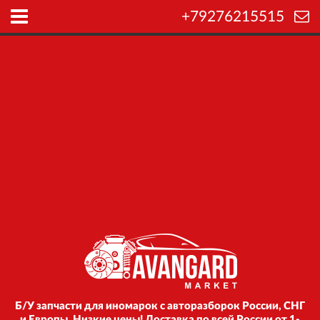
+79276215515
Б/У запчасти для иномарок с авторазборок России, СНГ
и Европы. Низкие цены! Доставка по всей России от 1-