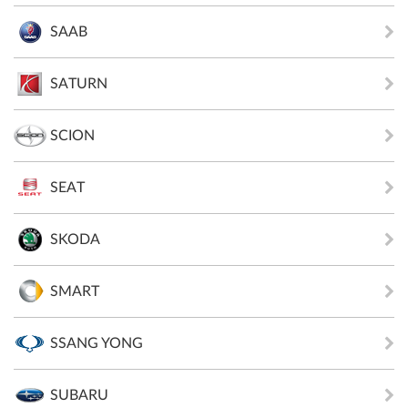
SAAB
SATURN
SCION
SEAT
SKODA
SMART
SSANG YONG
SUBARU